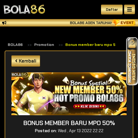
Daftar
BOLA86 AGEN TARUHAN ONLINE PALING
BOLA86
Promotion
Bonus member baru mpo 50
Kembali
BONUS MEMBER BARU MPO 50%
Posted on:
Wed , Apr 13 2022 22:22