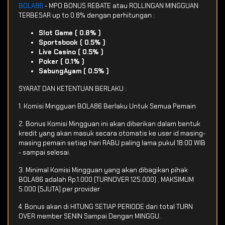
BOLA86
- MPO BONUS REBATE atau ROLLINGAN MINGGUAN
TERBESAR up to 0.8% dengan perhitungan :
Slot Game ( 0.8% )
Sportsbook ( 0.5% )
Live Casino ( 0.5% )
Poker ( 0.1% )
SabungAyam ( 0.5% )
SYARAT DAN KETENTUAN BERLAKU :
1. Komisi Mingguan BOLA86 Berlaku Untuk Semua Pemain
2. Bonus Komisi Mingguan ini akan diberikan dalam bentuk
kredit yang akan masuk secara otomatis ke user id masing-
masing pemain setiap hari RABU paling lama pukul 18:00 WIB
- sampai selesai.
3. Minimal Komisi Mingguan yang akan dibagikan pihak
BOLA86 adalah Rp.1.000 (TURNOVER 125.000) , MAKSIMUM
5.000 (5JUTA) per provider
4. Bonus akan di HITUNG SETIAP PERIODE dari total TURN
OVER member SENIN Sampai Dengan MINGGU.